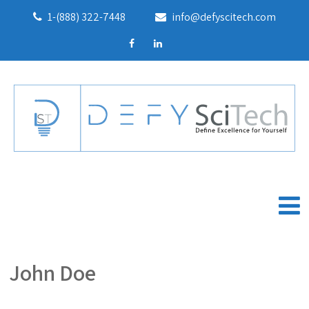
1-(888) 322-7448
info@defyscitech.com
John Doe