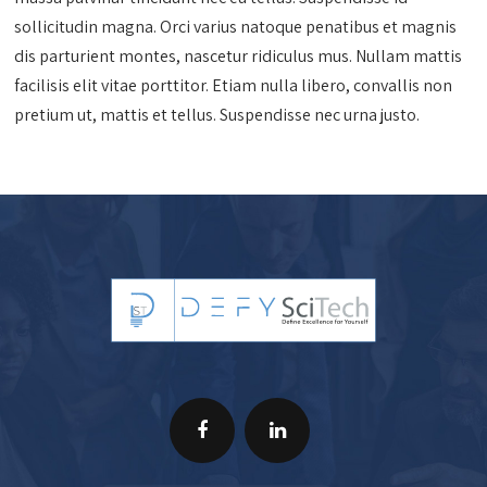
sollicitudin magna. Orci varius natoque penatibus et magnis
dis parturient montes, nascetur ridiculus mus. Nullam mattis
facilisis elit vitae porttitor. Etiam nulla libero, convallis non
pretium ut, mattis et tellus. Suspendisse nec urna justo.