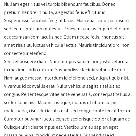
Nullam eget risus vel turpis bibendum faucibus. Donec
pretium hendrerit nulla, a egestas felis efficitur id.
Suspendisse faucibus feugiat lacus. Maecenas volutpat ipsum
sed lectus pretium molestie. Praesent cursus imperdiet diam,
et accumsan sem iaculis nec. Etiam neque felis, rhoncus sit
amet risus ut, luctus vehicula lectus. Mauris tincidunt orci non
consectetur eleifend.
Sed vel posuere diam. Nam tempus sapien non justo vehicula,
in maximus odio rutrum. Suspendisse lacinia vulputate orci.
Nam augue massa, interdum id eleifend sed, aliquet quis nisi.
Vivamus id convallis erat. Nulla vehicula sagittis tellus ac
congue. Pellentesque vitae ante venenatis, consequat tellus a,
scelerisque nisl. Mauris tristique, mauris ut ullamcorper
malesuada, risus dui iaculis nisl, sed congue ante leo ut tortor.
Curabitur pulvinar luctus ex, sed scelerisque dolor aliquam ac.
Quisque ultricies tempus est. Vestibulum eu sapien eget
massa pulvinar tincidunt nec eu tellus. Suspendisse id